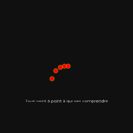
Ajouter au calendrier
e
à
q
r
t
T
u
d
n
o
i
n
i
u
s
e
o
t
a
r
p
v
i
p
à
i
t
m
t
e
c
o
n
Google Agenda